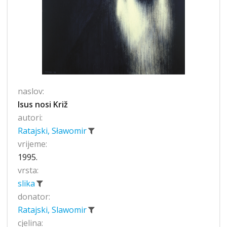
naslov:
Isus nosi Križ
autori:
Ratajski, Sławomir
vrijeme:
1995.
vrsta:
slika
donator:
Ratajski, Slawomir
cjelina: