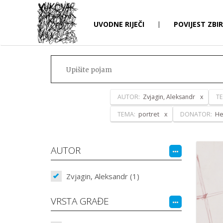
UVODNE RIJEČI
|
POVIJEST ZBI
AUTOR:
Zvjagin, Aleksandr
T
TEMA:
portret
DONATOR:
He
AUTOR
Zvjagin, Aleksandr (1)
VRSTA GRAĐE