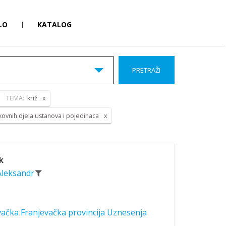
LO
|
KATALOG
PRETRAŽI
TEMA:
križ
ikovnih djela ustanova i pojedinaca
k
 Aleksandr
ačka Franjevačka provincija Uznesenja