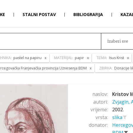
RKE
|
STALNI POSTAV
|
BIBLIOGRAFIJA
|
KAZA
Izaberi sve
EHNIKA:
pastel na papiru
MATERIJAL:
papir
TEMA:
Isus Krist
rcegovačka Franjevačka provincija Uznesenja BDM
ZBIRKA:
Donacije l
naslov:
Kristov li
autori:
Zvjagin,
vrijeme:
2002.
vrsta:
slika
donator:
Hercegov
BDM