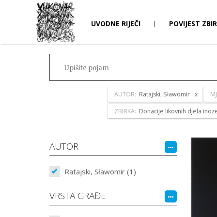
UVODNE RIJEČI
|
POVIJEST ZBI
AUTOR:
Ratajski, Sławomir
M
ZBIRKA:
Donacije likovnih djela ino
AUTOR
Ratajski, Sławomir (1)
VRSTA GRAĐE