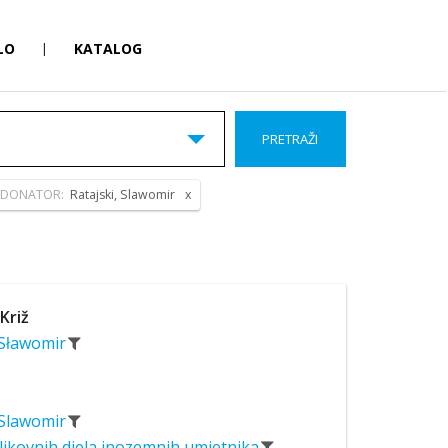
LO
|
KATALOG
PRETRAŽI
DONATOR:
Ratajski, Slawomir
 Križ
 Sławomir
 Slawomir
likovnih djela inozemnih umjetnika