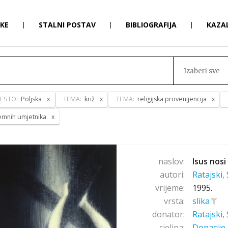
RKE
|
STALNI POSTAV
|
BIBLIOGRAFIJA
|
KAZA
Izaberi sve
JESTO:
Poljska
TEMA:
križ
TEMA:
religijska provenijencija
zemnih umjetnika
naslov:
Isus nosi
autori:
Ratajski,
vrijeme:
1995.
vrsta:
slika
donator:
Ratajski,
cjelina:
Donacije 