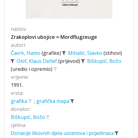
naslov:
Zrakoplovi ubojice = Mordflugzeuge
autori:
Čavrk, Hamo
(grafike)
Mihalić, Slavko
(stihovi)
Olof, Klaus Detlef
(prijevod)
Biškupić, Božo
(uredio i opremio)
vrijeme:
1991.
vrsta:
grafika
;
grafička mapa
donator:
Biškupić, Božo
cjelina:
Donacije likovnih djela ustanova i pojedinaca