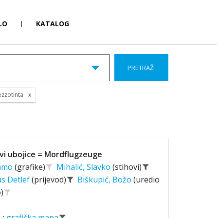
LO
|
KATALOG
PRETRAŽI
zzotinta
vi ubojice = Mordflugzeuge
Hamo
(grafike)
Mihalić, Slavko
(stihovi)
us Detlef
(prijevod)
Biškupić, Božo
(uredio
)
;
grafička mapa