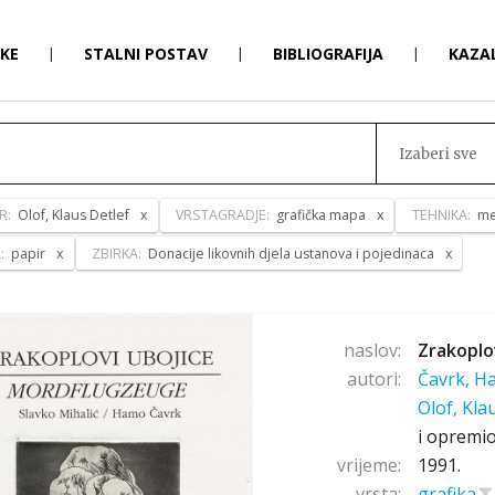
RKE
|
STALNI POSTAV
|
BIBLIOGRAFIJA
|
KAZA
Izaberi sve
R:
Olof, Klaus Detlef
VRSTAGRADJE:
grafička mapa
TEHNIKA:
me
L:
papir
ZBIRKA:
Donacije likovnih djela ustanova i pojedinaca
naslov:
Zrakoplo
autori:
Čavrk, 
Olof, Kla
i opremio
vrijeme:
1991.
vrsta:
grafika