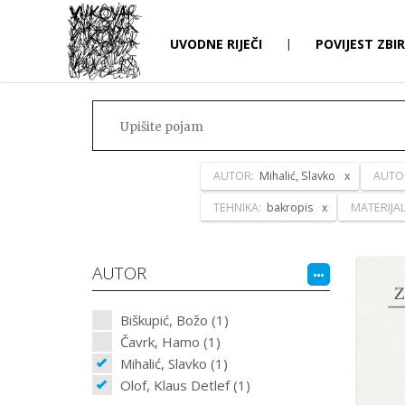
UVODNE RIJEČI
|
POVIJEST ZBI
AUTOR:
Mihalić, Slavko
AUTO
TEHNIKA:
bakropis
MATERIJA
AUTOR
Biškupić, Božo (1)
Čavrk, Hamo (1)
Mihalić, Slavko (1)
Olof, Klaus Detlef (1)