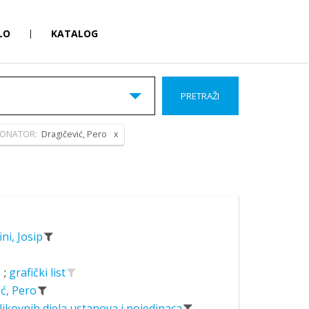
LO
|
KATALOG
PRETRAŽI
ONATOR:
Dragičević, Pero
ini, Josip
;
grafički list
ić, Pero
likovnih djela ustanova i pojedinaca