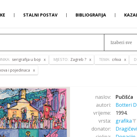
RKE
|
STALNI POSTAV
|
BIBLIOGRAFIJA
|
KAZA
Izaberi sve
HNIKA:
serigrafija u boji
MJESTO:
Zagreb ?
TEMA:
crkva
D
anova i pojedinaca
naslov:
Pučišća
autori:
Botteri D
vrijeme:
1994.
vrsta:
grafika
donator:
Dragičev
cjelina:
Donacije 