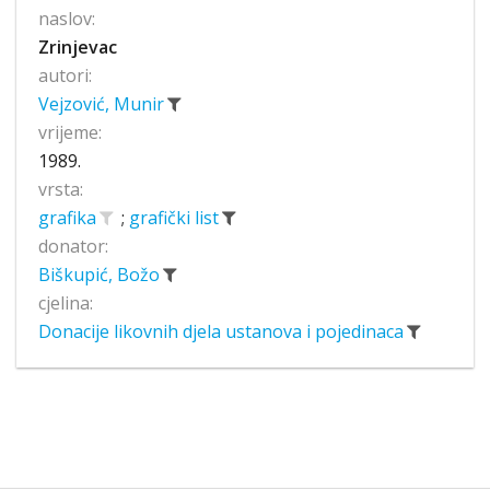
naslov:
Zrinjevac
autori:
Vejzović, Munir
vrijeme:
1989.
vrsta:
grafika
;
grafički list
donator:
Biškupić, Božo
cjelina:
Donacije likovnih djela ustanova i pojedinaca