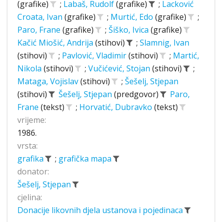
(grafike)
;
Labaš, Rudolf
(grafike)
;
Lacković
Croata, Ivan
(grafike)
;
Murtić, Edo
(grafike)
;
Paro, Frane
(grafike)
;
Šiško, Ivica
(grafike)
Kačić Miošić, Andrija
(stihovi)
;
Slamnig, Ivan
(stihovi)
;
Pavlović, Vladimir
(stihovi)
;
Martić,
Nikola
(stihovi)
;
Vučićević, Stojan
(stihovi)
;
Mataga, Vojislav
(stihovi)
;
Šešelj, Stjepan
(stihovi)
Šešelj, Stjepan
(predgovor)
Paro,
Frane
(tekst)
;
Horvatić, Dubravko
(tekst)
vrijeme:
1986.
vrsta:
grafika
;
grafička mapa
donator:
Šešelj, Stjepan
cjelina:
Donacije likovnih djela ustanova i pojedinaca