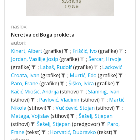
naslov:
Neretva od Boga prokleta
autori:
Kinert, Albert
(grafike)
;
Friščić, Ivo
(grafike)
;
Jordan, Vasilije Josip
(grafike)
;
Šercar, Hrvoje
(grafike)
;
Labaš, Rudolf
(grafike)
;
Lacković
Croata, Ivan
(grafike)
;
Murtić, Edo
(grafike)
;
Paro, Frane
(grafike)
;
Šiško, Ivica
(grafike)
Kačić Miošić, Andrija
(stihovi)
;
Slamnig, Ivan
(stihovi)
;
Pavlović, Vladimir
(stihovi)
;
Martić,
Nikola
(stihovi)
;
Vučićević, Stojan
(stihovi)
;
Mataga, Vojislav
(stihovi)
;
Šešelj, Stjepan
(stihovi)
Šešelj, Stjepan
(predgovor)
Paro,
Frane
(tekst)
;
Horvatić, Dubravko
(tekst)