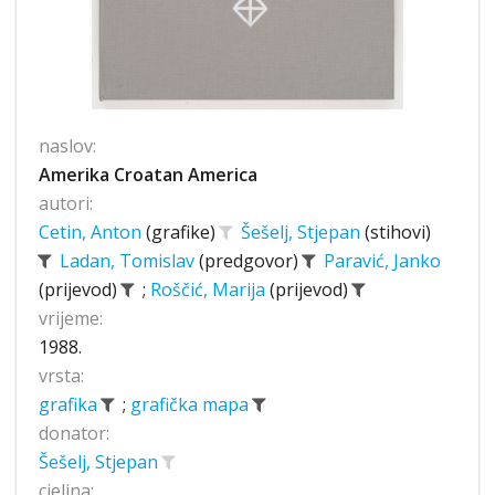
naslov:
Amerika Croatan America
autori:
Cetin, Anton
(grafike)
Šešelj, Stjepan
(stihovi)
Ladan, Tomislav
(predgovor)
Paravić, Janko
(prijevod)
;
Roščić, Marija
(prijevod)
vrijeme:
1988.
vrsta:
grafika
;
grafička mapa
donator:
Šešelj, Stjepan
cjelina: