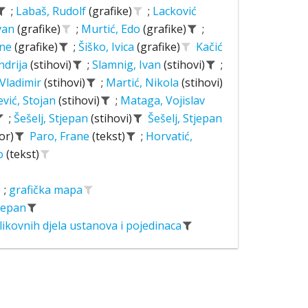
;
Labaš, Rudolf
(grafike)
;
Lacković
Ivan
(grafike)
;
Murtić, Edo
(grafike)
;
ane
(grafike)
;
Šiško, Ivica
(grafike)
Kačić
ndrija
(stihovi)
;
Slamnig, Ivan
(stihovi)
;
 Vladimir
(stihovi)
;
Martić, Nikola
(stihovi)
ević, Stojan
(stihovi)
;
Mataga, Vojislav
;
Šešelj, Stjepan
(stihovi)
Šešelj, Stjepan
or)
Paro, Frane
(tekst)
;
Horvatić,
o
(tekst)
;
grafička mapa
tjepan
likovnih djela ustanova i pojedinaca