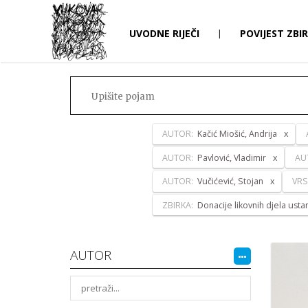
UVODNE RIJEČI
|
POVIJEST ZBI
AUTOR:
Kačić Miošić, Andrija
AUTOR:
Pavlović, Vladimir
AU
AUTOR:
Vučićević, Stojan
VRS
ZBIRKA:
Donacije likovnih djela ust
AUTOR