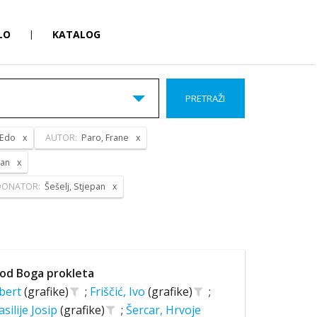
LO
|
KATALOG
PRETRAŽI
 Edo
AUTOR:
Paro, Frane
pan
DONATOR:
Šešelj, Stjepan
od Boga prokleta
lbert
(grafike)
;
Friščić, Ivo
(grafike)
;
asilije Josip
(grafike)
;
Šercar, Hrvoje