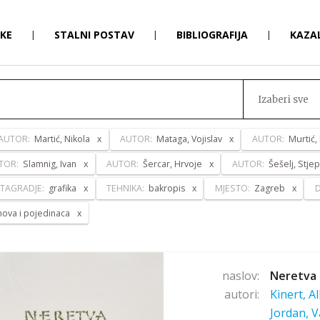
RKE
|
STALNI POSTAV
|
BIBLIOGRAFIJA
|
KAZA
Izaberi sve
AUTOR:
Martić, Nikola
AUTOR:
Mataga, Vojislav
AUTOR:
Murtić,
TOR:
Slamnig, Ivan
AUTOR:
Šercar, Hrvoje
AUTOR:
Šešelj, Stje
TAGRADJE:
grafika
TEHNIKA:
bakropis
MJESTO:
Zagreb
anova i pojedinaca
naslov:
Neretva 
autori:
Kinert, A
Jordan, V