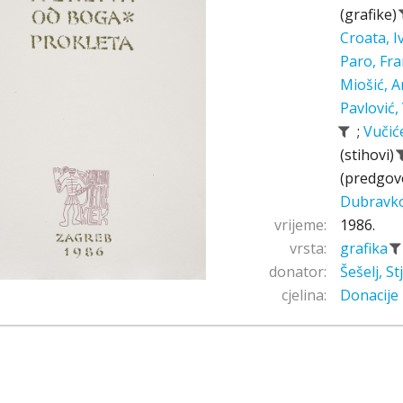
(grafike)
Croata, 
Paro, Fr
Miošić, A
Pavlović,
;
Vučić
(stihovi)
(predgov
Dubravk
vrijeme:
1986.
vrsta:
grafika
donator:
Šešelj, S
cjelina:
Donacije 