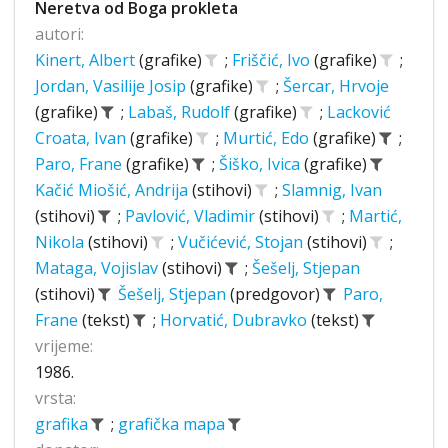
Neretva od Boga prokleta
autori:
Kinert, Albert
(grafike)
;
Friščić, Ivo
(grafike)
;
Jordan, Vasilije Josip
(grafike)
;
Šercar, Hrvoje
(grafike)
;
Labaš, Rudolf
(grafike)
;
Lacković
Croata, Ivan
(grafike)
;
Murtić, Edo
(grafike)
;
Paro, Frane
(grafike)
;
Šiško, Ivica
(grafike)
Kačić Miošić, Andrija
(stihovi)
;
Slamnig, Ivan
(stihovi)
;
Pavlović, Vladimir
(stihovi)
;
Martić,
Nikola
(stihovi)
;
Vučićević, Stojan
(stihovi)
;
Mataga, Vojislav
(stihovi)
;
Šešelj, Stjepan
(stihovi)
Šešelj, Stjepan
(predgovor)
Paro,
Frane
(tekst)
;
Horvatić, Dubravko
(tekst)
vrijeme:
1986.
vrsta:
grafika
;
grafička mapa