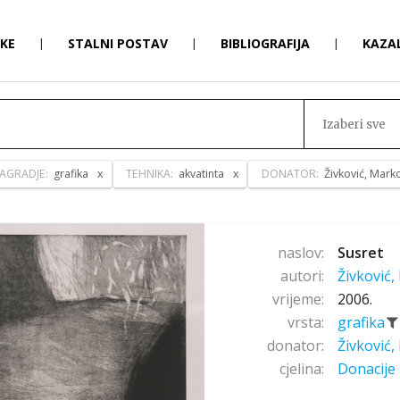
RKE
|
STALNI POSTAV
|
BIBLIOGRAFIJA
|
KAZA
Izaberi sve
AGRADJE:
grafika
TEHNIKA:
akvatinta
DONATOR:
Živković, Mark
naslov:
Susret
autori:
Živković
vrijeme:
2006.
vrsta:
grafika
donator:
Živković
cjelina:
Donacije 