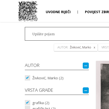
UVODNE RIJEČI
|
POVIJEST ZBI
AUTOR:
Živković, Marko
VRST
AUTOR
Živković, Marko (2)
VRSTA GRAĐE
grafika (2)
grafički list (2)