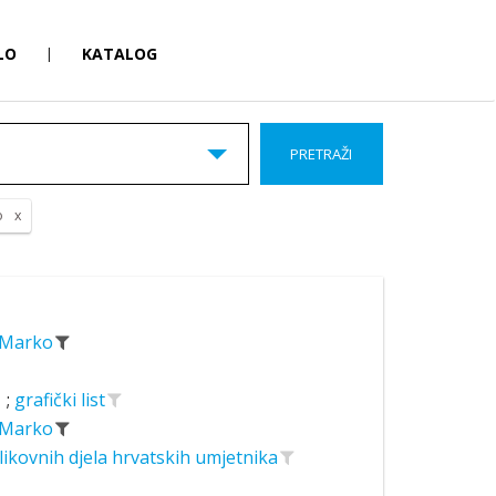
LO
|
KATALOG
PRETRAŽI
o
, Marko
;
grafički list
, Marko
likovnih djela hrvatskih umjetnika