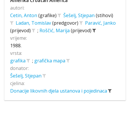
Amerika Croatan America
autori:
Cetin, Anton
(grafike)
Šešelj, Stjepan
(stihovi)
Ladan, Tomislav
(predgovor)
Paravić, Janko
(prijevod)
;
Roščić, Marija
(prijevod)
vrijeme:
1988.
vrsta:
grafika
;
grafička mapa
donator:
Šešelj, Stjepan
cjelina:
Donacije likovnih djela ustanova i pojedinaca