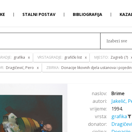
RKE
|
STALNI POSTAV
|
BIBLIOGRAFIJA
|
KAZA
Izaberi sve
RADJE:
grafika
VRSTAGRADJE:
grafički list
MJESTO:
Zagreb (?)
OR:
Dragičević, Pero
ZBIRKA:
Donacije likovnih djela ustanova i pojedi
naslov:
Brime
autori:
Jakelić, 
vrijeme:
1994.
vrsta:
grafika
donator:
Dragičev
cjelina:
Donacije 