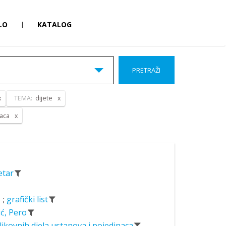
LO
|
KATALOG
PRETRAŽI
TEMA:
dijete
naca
Petar
;
grafički list
ić, Pero
likovnih djela ustanova i pojedinaca