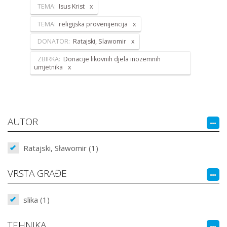
TEMA:
Isus Krist
TEMA:
religijska provenijencija
DONATOR:
Ratajski, Slawomir
ZBIRKA:
Donacije likovnih djela inozemnih
umjetnika
AUTOR
Ratajski, Sławomir (1)
VRSTA GRAĐE
slika (1)
TEHNIKA