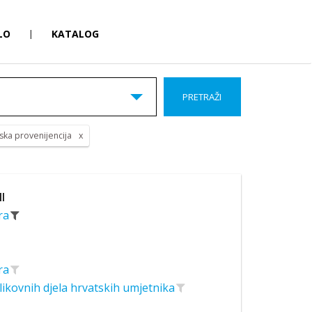
LO
|
KATALOG
PRETRAŽI
jska provenijencija
II
era
era
likovnih djela hrvatskih umjetnika