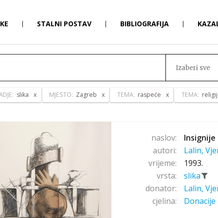
RKE
|
STALNI POSTAV
|
BIBLIOGRAFIJA
|
KAZA
Izaberi sve
ADJE:
slika
MJESTO:
Zagreb
TEMA:
raspeće
TEMA:
religi
naslov:
Insignije 
autori:
Lalin, Vj
vrijeme:
1993.
vrsta:
slika
donator:
Lalin, Vj
cjelina:
Donacije 