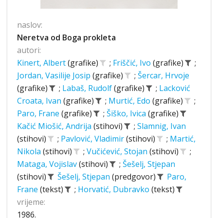
naslov:
Neretva od Boga prokleta
autori:
Kinert, Albert
(grafike)
;
Friščić, Ivo
(grafike)
;
Jordan, Vasilije Josip
(grafike)
;
Šercar, Hrvoje
(grafike)
;
Labaš, Rudolf
(grafike)
;
Lacković
Croata, Ivan
(grafike)
;
Murtić, Edo
(grafike)
;
Paro, Frane
(grafike)
;
Šiško, Ivica
(grafike)
Kačić Miošić, Andrija
(stihovi)
;
Slamnig, Ivan
(stihovi)
;
Pavlović, Vladimir
(stihovi)
;
Martić,
Nikola
(stihovi)
;
Vučićević, Stojan
(stihovi)
;
Mataga, Vojislav
(stihovi)
;
Šešelj, Stjepan
(stihovi)
Šešelj, Stjepan
(predgovor)
Paro,
Frane
(tekst)
;
Horvatić, Dubravko
(tekst)
vrijeme:
1986.