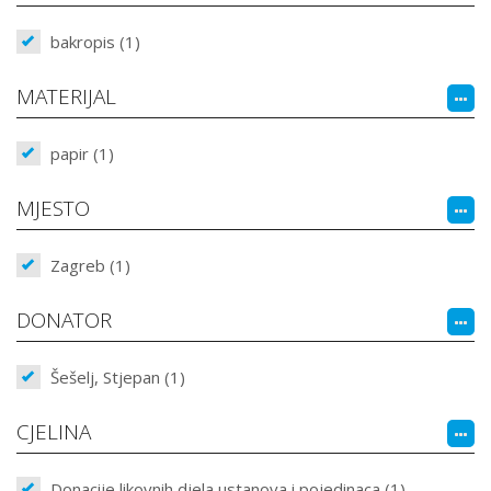
bakropis (1)
MATERIJAL
papir (1)
MJESTO
Zagreb (1)
DONATOR
Šešelj, Stjepan (1)
CJELINA
Donacije likovnih djela ustanova i pojedinaca (1)