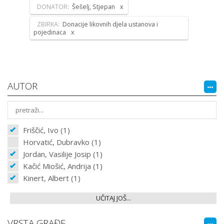
DONATOR:
Šešelj, Stjepan
ZBIRKA:
Donacije likovnih djela ustanova i
pojedinaca
AUTOR
Friščić, Ivo (1)
Horvatić, Dubravko (1)
Jordan, Vasilije Josip (1)
Kačić Miošić, Andrija (1)
Kinert, Albert (1)
UČITAJ JOŠ...
VRSTA GRAĐE