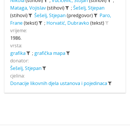
Nikola
(stihovi)
;
Vučićević, Stojan
(stihovi)
;
Mataga, Vojislav
(stihovi)
;
Šešelj, Stjepan
(stihovi)
Šešelj, Stjepan
(predgovor)
Paro,
Frane
(tekst)
;
Horvatić, Dubravko
(tekst)
vrijeme:
1986.
vrsta:
grafika
;
grafička mapa
donator:
Šešelj, Stjepan
cjelina:
Donacije likovnih djela ustanova i pojedinaca