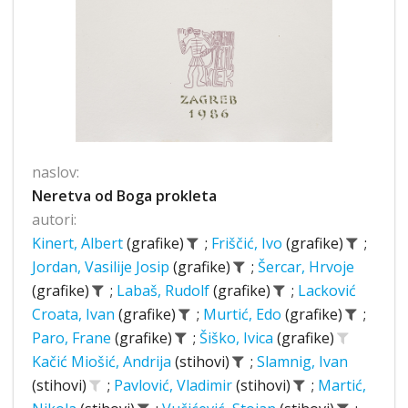
naslov:
Neretva od Boga prokleta
autori:
Kinert, Albert
(grafike)
;
Friščić, Ivo
(grafike)
;
Jordan, Vasilije Josip
(grafike)
;
Šercar, Hrvoje
(grafike)
;
Labaš, Rudolf
(grafike)
;
Lacković
Croata, Ivan
(grafike)
;
Murtić, Edo
(grafike)
;
Paro, Frane
(grafike)
;
Šiško, Ivica
(grafike)
Kačić Miošić, Andrija
(stihovi)
;
Slamnig, Ivan
(stihovi)
;
Pavlović, Vladimir
(stihovi)
;
Martić,