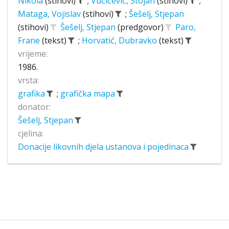
Nikola
(stihovi)
;
Vučićević, Stojan
(stihovi)
;
Mataga, Vojislav
(stihovi)
;
Šešelj, Stjepan
(stihovi)
Šešelj, Stjepan
(predgovor)
Paro,
Frane
(tekst)
;
Horvatić, Dubravko
(tekst)
vrijeme:
1986.
vrsta:
grafika
;
grafička mapa
donator:
Šešelj, Stjepan
cjelina:
Donacije likovnih djela ustanova i pojedinaca