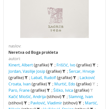
naslov:
Neretva od Boga prokleta
autori:
Kinert, Albert
(grafike)
;
Friščić, Ivo
(grafike)
;
Jordan, Vasilije Josip
(grafike)
;
Šercar, Hrvoje
(grafike)
;
Labaš, Rudolf
(grafike)
;
Lacković
Croata, Ivan
(grafike)
;
Murtić, Edo
(grafike)
;
Paro, Frane
(grafike)
;
Šiško, Ivica
(grafike)
Kačić Miošić, Andrija
(stihovi)
;
Slamnig, Ivan
(stihovi)
;
Pavlović, Vladimir
(stihovi)
;
Martić,