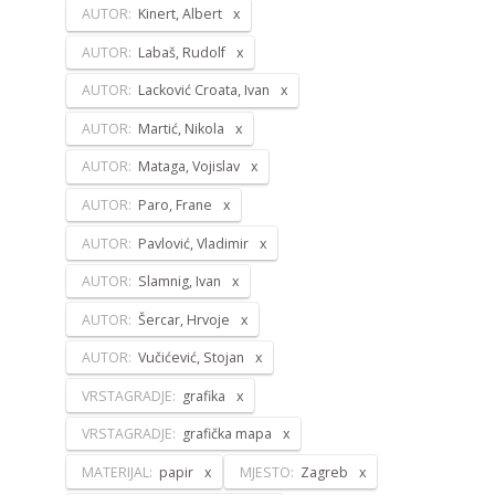
AUTOR:
Kinert, Albert
AUTOR:
Labaš, Rudolf
AUTOR:
Lacković Croata, Ivan
AUTOR:
Martić, Nikola
AUTOR:
Mataga, Vojislav
AUTOR:
Paro, Frane
AUTOR:
Pavlović, Vladimir
AUTOR:
Slamnig, Ivan
AUTOR:
Šercar, Hrvoje
AUTOR:
Vučićević, Stojan
VRSTAGRADJE:
grafika
VRSTAGRADJE:
grafička mapa
MATERIJAL:
papir
MJESTO:
Zagreb