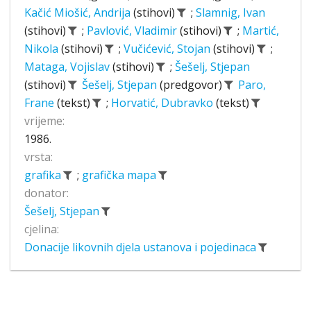
Kačić Miošić, Andrija
(stihovi)
;
Slamnig, Ivan
(stihovi)
;
Pavlović, Vladimir
(stihovi)
;
Martić,
Nikola
(stihovi)
;
Vučićević, Stojan
(stihovi)
;
Mataga, Vojislav
(stihovi)
;
Šešelj, Stjepan
(stihovi)
Šešelj, Stjepan
(predgovor)
Paro,
Frane
(tekst)
;
Horvatić, Dubravko
(tekst)
vrijeme:
1986.
vrsta:
grafika
;
grafička mapa
donator:
Šešelj, Stjepan
cjelina:
Donacije likovnih djela ustanova i pojedinaca