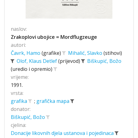
naslov:
Zrakoplovi ubojice = Mordflugzeuge
autori:
Čavrk, Hamo
(grafike)
Mihalić, Slavko
(stihovi)
Olof, Klaus Detlef
(prijevod)
Biškupić, Božo
(uredio i opremio)
vrijeme:
1991.
vrsta:
grafika
;
grafička mapa
donator:
Biškupić, Božo
cjelina:
Donacije likovnih djela ustanova i pojedinaca