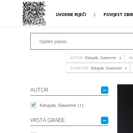
UVODNE RIJEČI
|
POVIJEST ZBI
AUTOR:
Ratajski, Sławomir
MA
DONATOR:
Ratajski, Slawomir
AUTOR
Ratajski, Sławomir (1)
VRSTA GRAĐE