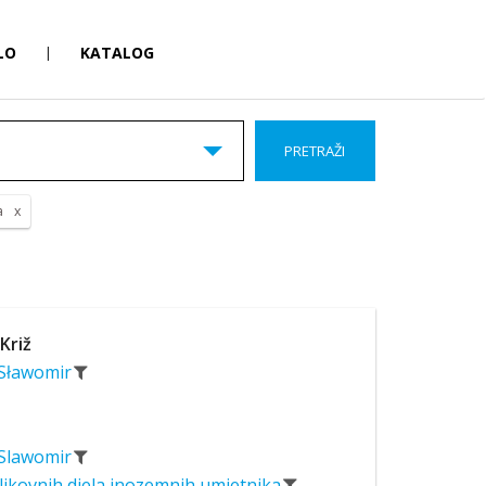
LO
|
KATALOG
PRETRAŽI
a
 Križ
 Sławomir
 Slawomir
likovnih djela inozemnih umjetnika