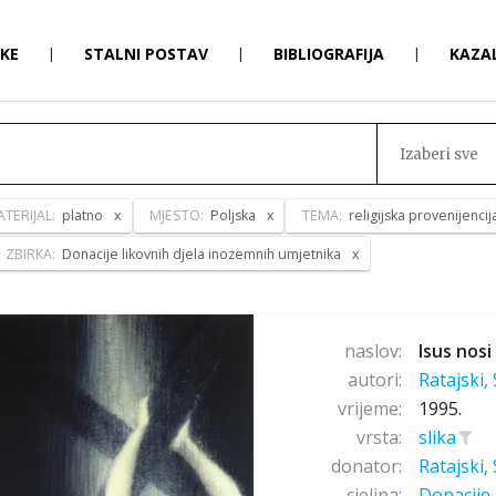
RKE
|
STALNI POSTAV
|
BIBLIOGRAFIJA
|
KAZA
Izaberi sve
TERIJAL:
platno
MJESTO:
Poljska
TEMA:
religijska provenijencij
ZBIRKA:
Donacije likovnih djela inozemnih umjetnika
naslov:
Isus nosi
autori:
Ratajski,
vrijeme:
1995.
vrsta:
slika
donator:
Ratajski,
cjelina:
Donacije 