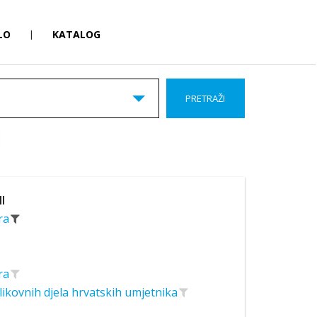
LO
|
KATALOG
PRETRAŽI
II
era
era
likovnih djela hrvatskih umjetnika