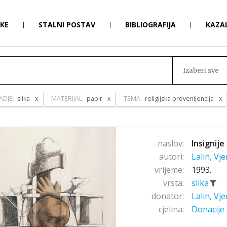
RKE
|
STALNI POSTAV
|
BIBLIOGRAFIJA
|
KAZA
Izaberi sve
ADJE:
slika
MATERIJAL:
papir
TEMA:
religijska provenijencija
naslov:
Insignije 
autori:
Lalin, Vj
vrijeme:
1993.
vrsta:
slika
donator:
Lalin, Vj
cjelina:
Donacije 