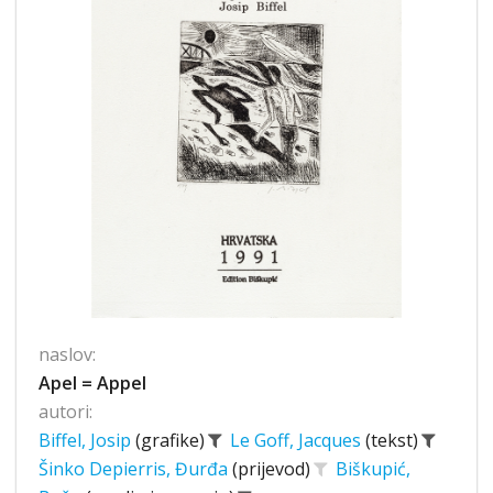
naslov:
Apel = Appel
autori:
Biffel, Josip
(grafike)
Le Goff, Jacques
(tekst)
Šinko Depierris, Đurđa
(prijevod)
Biškupić,