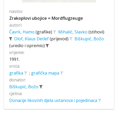
naslov:
Zrakoplovi ubojice = Mordflugzeuge
autori:
Čavrk, Hamo
(grafike)
Mihalić, Slavko
(stihovi)
Olof, Klaus Detlef
(prijevod)
Biškupić, Božo
(uredio i opremio)
vrijeme:
1991.
vrsta:
grafika
;
grafička mapa
donator:
Biškupić, Božo
cjelina:
Donacije likovnih djela ustanova i pojedinaca