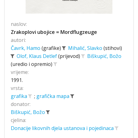
naslov:
Zrakoplovi ubojice = Mordflugzeuge
autori:
Čavrk, Hamo
(grafike)
Mihalić, Slavko
(stihovi)
Olof, Klaus Detlef
(prijevod)
Biškupić, Božo
(uredio i opremio)
vrijeme:
1991.
vrsta:
grafika
;
grafička mapa
donator:
Biškupić, Božo
cjelina:
Donacije likovnih djela ustanova i pojedinaca