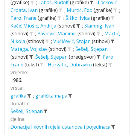
(grafike)
;
Labaš, Rudolf
(grafike)
;
Lacković
Croata, Ivan
(grafike)
;
Murtić, Edo
(grafike)
;
Paro, Frane
(grafike)
;
Šiško, Ivica
(grafike)
Kačić Miošić, Andrija
(stihovi)
;
Slamnig, Ivan
(stihovi)
;
Pavlović, Vladimir
(stihovi)
;
Martić,
Nikola
(stihovi)
;
Vučićević, Stojan
(stihovi)
;
Mataga, Vojislav
(stihovi)
;
Šešelj, Stjepan
(stihovi)
Šešelj, Stjepan
(predgovor)
Paro,
Frane
(tekst)
;
Horvatić, Dubravko
(tekst)
vrijeme:
1986.
vrsta:
grafika
;
grafička mapa
donator:
Šešelj, Stjepan
cjelina:
Donacije likovnih djela ustanova i pojedinaca