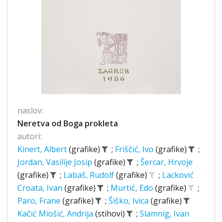
naslov:
Neretva od Boga prokleta
autori:
Kinert, Albert
(grafike)
;
Friščić, Ivo
(grafike)
;
Jordan, Vasilije Josip
(grafike)
;
Šercar, Hrvoje
(grafike)
;
Labaš, Rudolf
(grafike)
;
Lacković
Croata, Ivan
(grafike)
;
Murtić, Edo
(grafike)
;
Paro, Frane
(grafike)
;
Šiško, Ivica
(grafike)
Kačić Miošić, Andrija
(stihovi)
;
Slamnig, Ivan