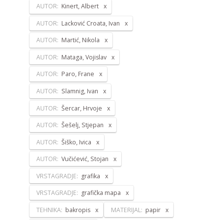
AUTOR:
Kinert, Albert
AUTOR:
Lacković Croata, Ivan
AUTOR:
Martić, Nikola
AUTOR:
Mataga, Vojislav
AUTOR:
Paro, Frane
AUTOR:
Slamnig, Ivan
AUTOR:
Šercar, Hrvoje
AUTOR:
Šešelj, Stjepan
AUTOR:
Šiško, Ivica
AUTOR:
Vučićević, Stojan
VRSTAGRADJE:
grafika
VRSTAGRADJE:
grafička mapa
TEHNIKA:
bakropis
MATERIJAL:
papir