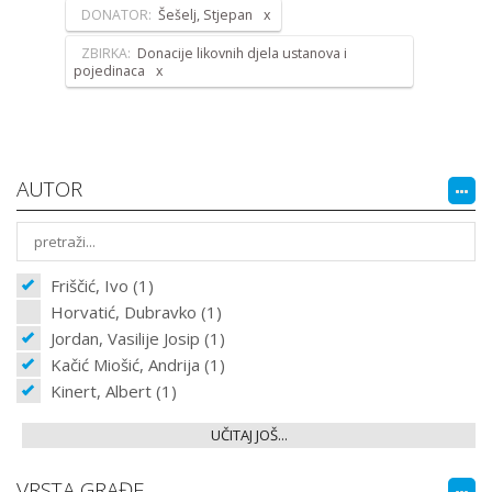
DONATOR:
Šešelj, Stjepan
ZBIRKA:
Donacije likovnih djela ustanova i
pojedinaca
AUTOR
Friščić, Ivo (1)
Horvatić, Dubravko (1)
Jordan, Vasilije Josip (1)
Kačić Miošić, Andrija (1)
Kinert, Albert (1)
UČITAJ JOŠ...
VRSTA GRAĐE