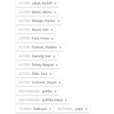
AUTOR:
Labaš, Rudolf
AUTOR:
Martić, Nikola
AUTOR:
Mataga, Vojislav
AUTOR:
Murtić, Edo
AUTOR:
Paro, Frane
AUTOR:
Pavlović, Vladimir
AUTOR:
Slamnig, Ivan
AUTOR:
Šešelj, Stjepan
AUTOR:
Šiško, Ivica
AUTOR:
Vučićević, Stojan
VRSTAGRADJE:
grafika
VRSTAGRADJE:
grafička mapa
TEHNIKA:
bakropis
MATERIJAL:
papir