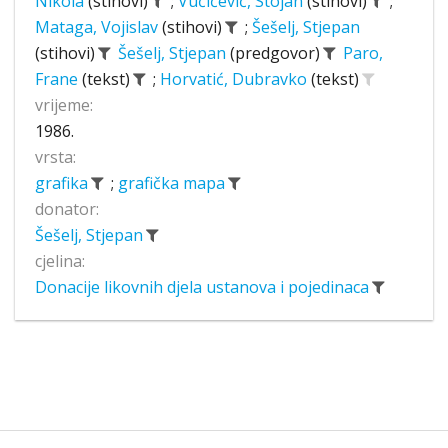
Nikola
(stihovi)
;
Vučićević, Stojan
(stihovi)
;
Mataga, Vojislav
(stihovi)
;
Šešelj, Stjepan
(stihovi)
Šešelj, Stjepan
(predgovor)
Paro,
Frane
(tekst)
;
Horvatić, Dubravko
(tekst)
vrijeme:
1986.
vrsta:
grafika
;
grafička mapa
donator:
Šešelj, Stjepan
cjelina:
Donacije likovnih djela ustanova i pojedinaca