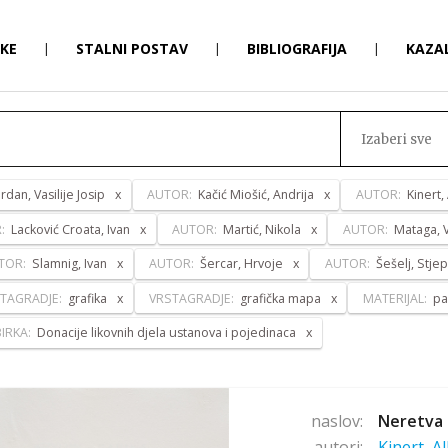
RKE
|
STALNI POSTAV
|
BIBLIOGRAFIJA
|
KAZA
Izaberi sve
ordan, Vasilije Josip
AUTOR:
Kačić Miošić, Andrija
AUTOR:
Kinert,
R:
Lacković Croata, Ivan
AUTOR:
Martić, Nikola
AUTOR:
Mataga, V
TOR:
Slamnig, Ivan
AUTOR:
Šercar, Hrvoje
AUTOR:
Šešelj, Stje
TAGRADJE:
grafika
VRSTAGRADJE:
grafička mapa
MATERIJAL:
pa
IRKA:
Donacije likovnih djela ustanova i pojedinaca
naslov:
Neretva 
autori:
Kinert, A