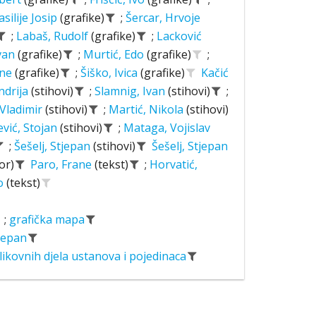
asilije Josip
(grafike)
;
Šercar, Hrvoje
;
Labaš, Rudolf
(grafike)
;
Lacković
Ivan
(grafike)
;
Murtić, Edo
(grafike)
;
ane
(grafike)
;
Šiško, Ivica
(grafike)
Kačić
ndrija
(stihovi)
;
Slamnig, Ivan
(stihovi)
;
 Vladimir
(stihovi)
;
Martić, Nikola
(stihovi)
ević, Stojan
(stihovi)
;
Mataga, Vojislav
;
Šešelj, Stjepan
(stihovi)
Šešelj, Stjepan
or)
Paro, Frane
(tekst)
;
Horvatić,
o
(tekst)
;
grafička mapa
tjepan
likovnih djela ustanova i pojedinaca