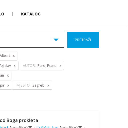
LO
|
KATALOG
PRETRAŽI
 Albert
ojislav
AUTOR:
Paro, Frane
pan
pir
MJESTO:
Zagreb
od Boga prokleta
lbert
(grafike)
;
Friščić, Ivo
(grafike)
;