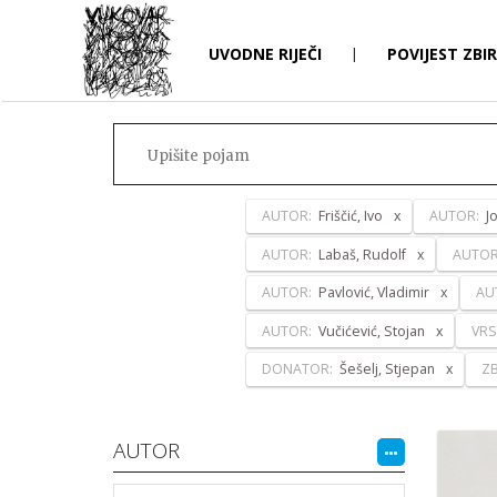
UVODNE RIJEČI
|
POVIJEST ZBI
AUTOR:
Friščić, Ivo
AUTOR:
J
AUTOR:
Labaš, Rudolf
AUTO
AUTOR:
Pavlović, Vladimir
AU
AUTOR:
Vučićević, Stojan
VRS
DONATOR:
Šešelj, Stjepan
ZB
AUTOR