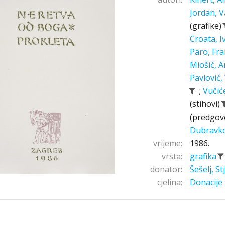
Jordan, V
(grafike)
Croata, 
Paro, Fr
Miošić, A
Pavlović,
;
Vučić
(stihovi)
(predgov
Dubravk
vrijeme:
1986.
vrsta:
grafika
donator:
Šešelj, S
cjelina:
Donacije 