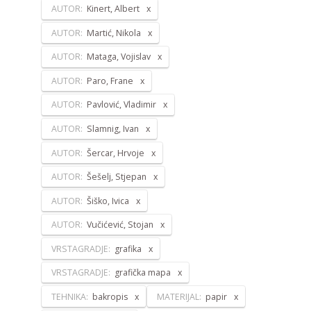
AUTOR:
Kinert, Albert
AUTOR:
Martić, Nikola
AUTOR:
Mataga, Vojislav
AUTOR:
Paro, Frane
AUTOR:
Pavlović, Vladimir
AUTOR:
Slamnig, Ivan
AUTOR:
Šercar, Hrvoje
AUTOR:
Šešelj, Stjepan
AUTOR:
Šiško, Ivica
AUTOR:
Vučićević, Stojan
VRSTAGRADJE:
grafika
VRSTAGRADJE:
grafička mapa
TEHNIKA:
bakropis
MATERIJAL:
papir