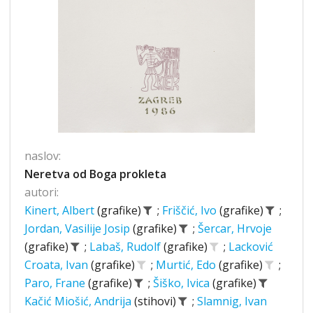
naslov:
Neretva od Boga prokleta
autori:
Kinert, Albert
(grafike)
;
Friščić, Ivo
(grafike)
;
Jordan, Vasilije Josip
(grafike)
;
Šercar, Hrvoje
(grafike)
;
Labaš, Rudolf
(grafike)
;
Lacković
Croata, Ivan
(grafike)
;
Murtić, Edo
(grafike)
;
Paro, Frane
(grafike)
;
Šiško, Ivica
(grafike)
Kačić Miošić, Andrija
(stihovi)
;
Slamnig, Ivan