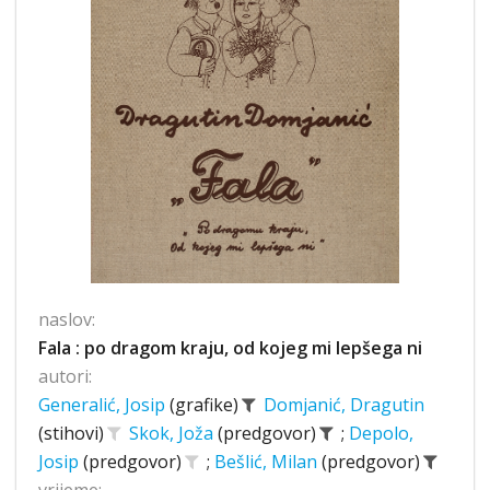
naslov:
Fala : po dragom kraju, od kojeg mi lepšega ni
autori:
Generalić, Josip
(grafike)
Domjanić, Dragutin
(stihovi)
Skok, Joža
(predgovor)
;
Depolo,
Josip
(predgovor)
;
Bešlić, Milan
(predgovor)
vrijeme: