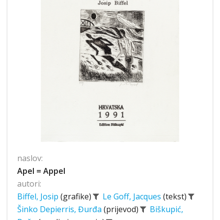
naslov:
Apel = Appel
autori:
Biffel, Josip
(grafike)
Le Goff, Jacques
(tekst)
Šinko Depierris, Đurđa
(prijevod)
Biškupić,