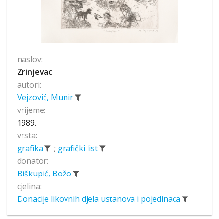
naslov:
Zrinjevac
autori:
Vejzović, Munir
vrijeme:
1989.
vrsta:
grafika
;
grafički list
donator:
Biškupić, Božo
cjelina:
Donacije likovnih djela ustanova i pojedinaca