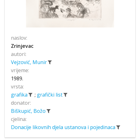
naslov:
Zrinjevac
autori:
Vejzović, Munir
vrijeme:
1989.
vrsta:
grafika
;
grafički list
donator:
Biškupić, Božo
cjelina:
Donacije likovnih djela ustanova i pojedinaca