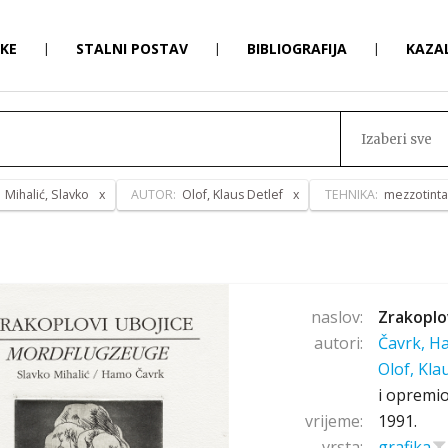
RKE
|
STALNI POSTAV
|
BIBLIOGRAFIJA
|
KAZA
Izaberi sve
:
Mihalić, Slavko
AUTOR:
Olof, Klaus Detlef
TEHNIKA:
mezzotinta
naslov:
Zrakoplo
autori:
Čavrk, 
Olof, Kla
i opremio
vrijeme:
1991.
vrsta:
grafika