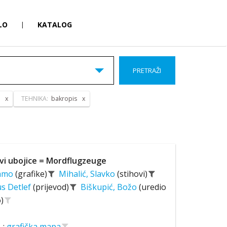
LO
|
KATALOG
PRETRAŽI
TEHNIKA:
bakropis
vi ubojice = Mordflugzeuge
Hamo
(grafike)
Mihalić, Slavko
(stihovi)
us Detlef
(prijevod)
Biškupić, Božo
(uredio
)
;
grafička mapa