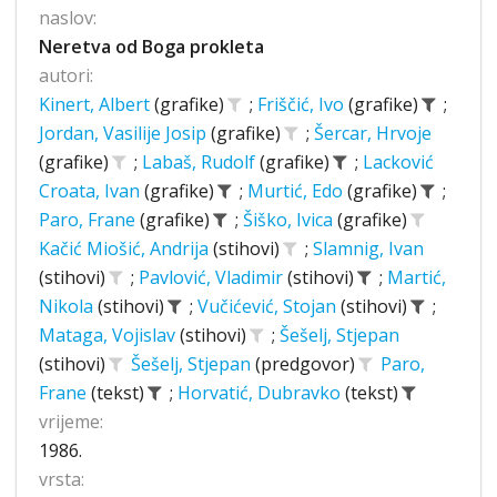
naslov:
Neretva od Boga prokleta
autori:
Kinert, Albert
(grafike)
;
Friščić, Ivo
(grafike)
;
Jordan, Vasilije Josip
(grafike)
;
Šercar, Hrvoje
(grafike)
;
Labaš, Rudolf
(grafike)
;
Lacković
Croata, Ivan
(grafike)
;
Murtić, Edo
(grafike)
;
Paro, Frane
(grafike)
;
Šiško, Ivica
(grafike)
Kačić Miošić, Andrija
(stihovi)
;
Slamnig, Ivan
(stihovi)
;
Pavlović, Vladimir
(stihovi)
;
Martić,
Nikola
(stihovi)
;
Vučićević, Stojan
(stihovi)
;
Mataga, Vojislav
(stihovi)
;
Šešelj, Stjepan
(stihovi)
Šešelj, Stjepan
(predgovor)
Paro,
Frane
(tekst)
;
Horvatić, Dubravko
(tekst)
vrijeme:
1986.
vrsta: