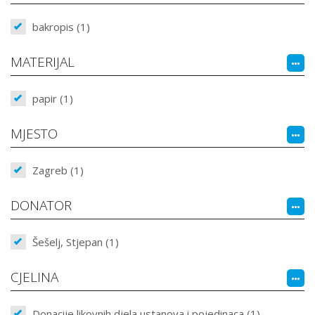
bakropis (1)
MATERIJAL
papir (1)
MJESTO
Zagreb (1)
DONATOR
Šešelj, Stjepan (1)
CJELINA
Donacije likovnih djela ustanova i pojedinaca (1)