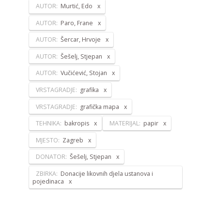
AUTOR:
Murtić, Edo
AUTOR:
Paro, Frane
AUTOR:
Šercar, Hrvoje
AUTOR:
Šešelj, Stjepan
AUTOR:
Vučićević, Stojan
VRSTAGRADJE:
grafika
VRSTAGRADJE:
grafička mapa
TEHNIKA:
bakropis
MATERIJAL:
papir
MJESTO:
Zagreb
DONATOR:
Šešelj, Stjepan
ZBIRKA:
Donacije likovnih djela ustanova i
pojedinaca