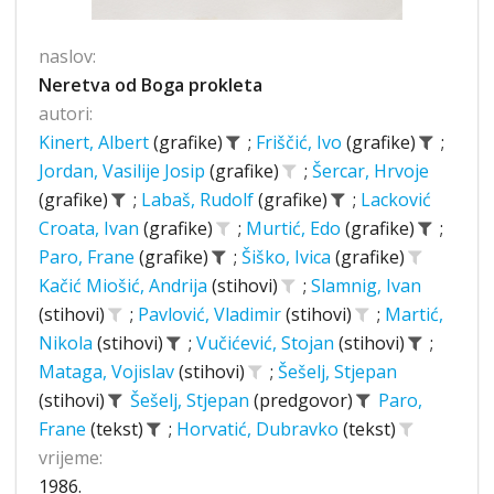
naslov:
Neretva od Boga prokleta
autori:
Kinert, Albert
(grafike)
;
Friščić, Ivo
(grafike)
;
Jordan, Vasilije Josip
(grafike)
;
Šercar, Hrvoje
(grafike)
;
Labaš, Rudolf
(grafike)
;
Lacković
Croata, Ivan
(grafike)
;
Murtić, Edo
(grafike)
;
Paro, Frane
(grafike)
;
Šiško, Ivica
(grafike)
Kačić Miošić, Andrija
(stihovi)
;
Slamnig, Ivan
(stihovi)
;
Pavlović, Vladimir
(stihovi)
;
Martić,
Nikola
(stihovi)
;
Vučićević, Stojan
(stihovi)
;
Mataga, Vojislav
(stihovi)
;
Šešelj, Stjepan
(stihovi)
Šešelj, Stjepan
(predgovor)
Paro,
Frane
(tekst)
;
Horvatić, Dubravko
(tekst)
vrijeme:
1986.