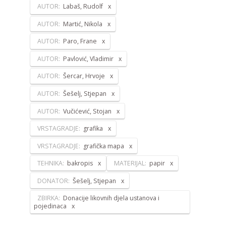
AUTOR:
Labaš, Rudolf
AUTOR:
Martić, Nikola
AUTOR:
Paro, Frane
AUTOR:
Pavlović, Vladimir
AUTOR:
Šercar, Hrvoje
AUTOR:
Šešelj, Stjepan
AUTOR:
Vučićević, Stojan
VRSTAGRADJE:
grafika
VRSTAGRADJE:
grafička mapa
TEHNIKA:
bakropis
MATERIJAL:
papir
DONATOR:
Šešelj, Stjepan
ZBIRKA:
Donacije likovnih djela ustanova i
pojedinaca