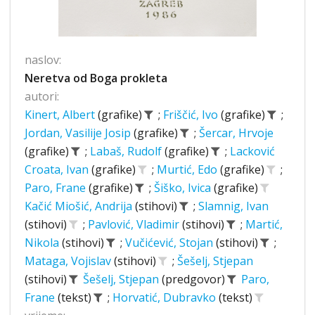
naslov:
Neretva od Boga prokleta
autori:
Kinert, Albert
(grafike)
;
Friščić, Ivo
(grafike)
;
Jordan, Vasilije Josip
(grafike)
;
Šercar, Hrvoje
(grafike)
;
Labaš, Rudolf
(grafike)
;
Lacković
Croata, Ivan
(grafike)
;
Murtić, Edo
(grafike)
;
Paro, Frane
(grafike)
;
Šiško, Ivica
(grafike)
Kačić Miošić, Andrija
(stihovi)
;
Slamnig, Ivan
(stihovi)
;
Pavlović, Vladimir
(stihovi)
;
Martić,
Nikola
(stihovi)
;
Vučićević, Stojan
(stihovi)
;
Mataga, Vojislav
(stihovi)
;
Šešelj, Stjepan
(stihovi)
Šešelj, Stjepan
(predgovor)
Paro,
Frane
(tekst)
;
Horvatić, Dubravko
(tekst)