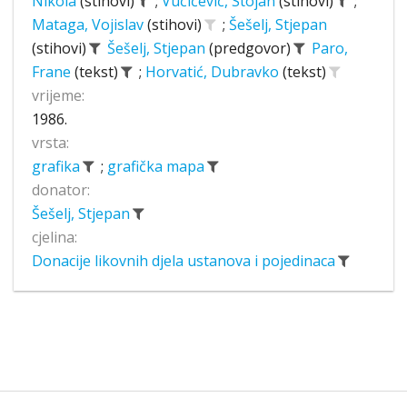
Nikola
(stihovi)
;
Vučićević, Stojan
(stihovi)
;
Mataga, Vojislav
(stihovi)
;
Šešelj, Stjepan
(stihovi)
Šešelj, Stjepan
(predgovor)
Paro,
Frane
(tekst)
;
Horvatić, Dubravko
(tekst)
vrijeme:
1986.
vrsta:
grafika
;
grafička mapa
donator:
Šešelj, Stjepan
cjelina:
Donacije likovnih djela ustanova i pojedinaca