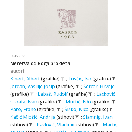
naslov:
Neretva od Boga prokleta
autori:
Kinert, Albert
(grafike)
;
Friščić, Ivo
(grafike)
;
Jordan, Vasilije Josip
(grafike)
;
Šercar, Hrvoje
(grafike)
;
Labaš, Rudolf
(grafike)
;
Lacković
Croata, Ivan
(grafike)
;
Murtić, Edo
(grafike)
;
Paro, Frane
(grafike)
;
Šiško, Ivica
(grafike)
Kačić Miošić, Andrija
(stihovi)
;
Slamnig, Ivan
(stihovi)
;
Pavlović, Vladimir
(stihovi)
;
Martić,