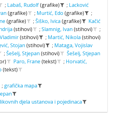
;
Labaš, Rudolf
(grafike)
;
Lacković
Ivan
(grafike)
;
Murtić, Edo
(grafike)
;
ane
(grafike)
;
Šiško, Ivica
(grafike)
Kačić
ndrija
(stihovi)
;
Slamnig, Ivan
(stihovi)
;
 Vladimir
(stihovi)
;
Martić, Nikola
(stihovi)
ević, Stojan
(stihovi)
;
Mataga, Vojislav
;
Šešelj, Stjepan
(stihovi)
Šešelj, Stjepan
or)
Paro, Frane
(tekst)
;
Horvatić,
o
(tekst)
;
grafička mapa
tjepan
likovnih djela ustanova i pojedinaca