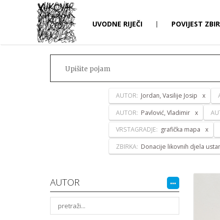
UVODNE RIJEČI
|
POVIJEST ZBI
AUTOR:
Jordan, Vasilije Josip
AUTOR:
Pavlović, Vladimir
AU
VRSTAGRADJE:
grafička mapa
ZBIRKA:
Donacije likovnih djela ust
AUTOR