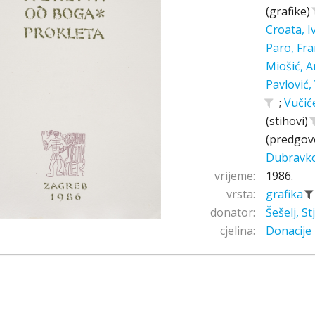
(grafike)
Croata, 
Paro, Fr
Miošić, A
Pavlović,
;
Vučić
(stihovi)
(predgov
Dubravk
vrijeme:
1986.
vrsta:
grafika
donator:
Šešelj, S
cjelina:
Donacije 