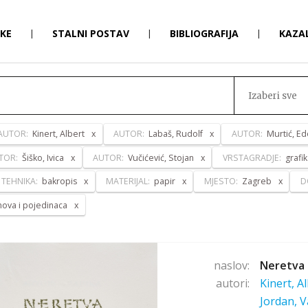
RKE
|
STALNI POSTAV
|
BIBLIOGRAFIJA
|
KAZA
Izaberi sve
AUTOR:
Kinert, Albert
AUTOR:
Labaš, Rudolf
AUTOR:
Murtić, Ed
TOR:
Šiško, Ivica
AUTOR:
Vučićević, Stojan
VRSTAGRADJE:
grafi
TEHNIKA:
bakropis
MATERIJAL:
papir
MJESTO:
Zagreb
D
anova i pojedinaca
naslov:
Neretva 
autori:
Kinert, A
Jordan, V