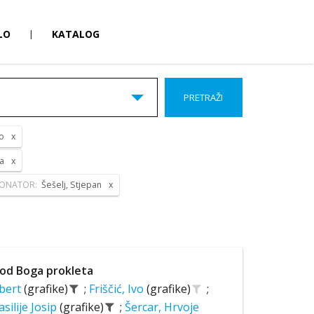
LO
|
KATALOG
PRETRAŽI
o
ka
ONATOR:
Šešelj, Stjepan
od Boga prokleta
lbert
(grafike)
;
Friščić, Ivo
(grafike)
;
asilije Josip
(grafike)
;
Šercar, Hrvoje