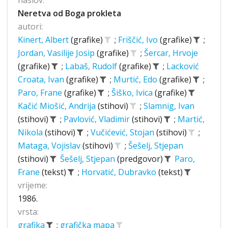
naslov:
Neretva od Boga prokleta
autori:
Kinert, Albert
(grafike)
;
Friščić, Ivo
(grafike)
;
Jordan, Vasilije Josip
(grafike)
;
Šercar, Hrvoje
(grafike)
;
Labaš, Rudolf
(grafike)
;
Lacković
Croata, Ivan
(grafike)
;
Murtić, Edo
(grafike)
;
Paro, Frane
(grafike)
;
Šiško, Ivica
(grafike)
Kačić Miošić, Andrija
(stihovi)
;
Slamnig, Ivan
(stihovi)
;
Pavlović, Vladimir
(stihovi)
;
Martić,
Nikola
(stihovi)
;
Vučićević, Stojan
(stihovi)
;
Mataga, Vojislav
(stihovi)
;
Šešelj, Stjepan
(stihovi)
Šešelj, Stjepan
(predgovor)
Paro,
Frane
(tekst)
;
Horvatić, Dubravko
(tekst)
vrijeme:
1986.
vrsta:
grafika
;
grafička mapa