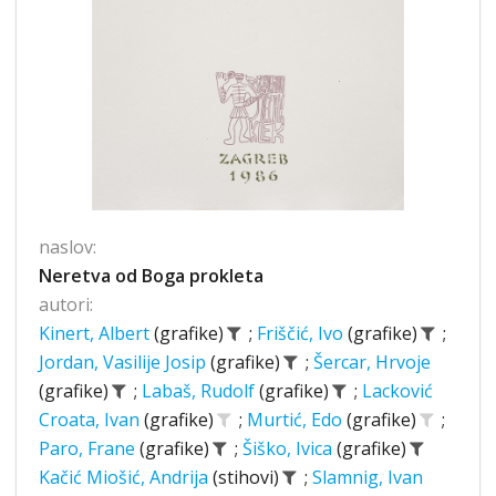
naslov:
Neretva od Boga prokleta
autori:
Kinert, Albert
(grafike)
;
Friščić, Ivo
(grafike)
;
Jordan, Vasilije Josip
(grafike)
;
Šercar, Hrvoje
(grafike)
;
Labaš, Rudolf
(grafike)
;
Lacković
Croata, Ivan
(grafike)
;
Murtić, Edo
(grafike)
;
Paro, Frane
(grafike)
;
Šiško, Ivica
(grafike)
Kačić Miošić, Andrija
(stihovi)
;
Slamnig, Ivan