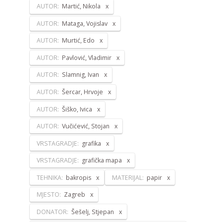
AUTOR:
Martić, Nikola
AUTOR:
Mataga, Vojislav
AUTOR:
Murtić, Edo
AUTOR:
Pavlović, Vladimir
AUTOR:
Slamnig, Ivan
AUTOR:
Šercar, Hrvoje
AUTOR:
Šiško, Ivica
AUTOR:
Vučićević, Stojan
VRSTAGRADJE:
grafika
VRSTAGRADJE:
grafička mapa
TEHNIKA:
bakropis
MATERIJAL:
papir
MJESTO:
Zagreb
DONATOR:
Šešelj, Stjepan