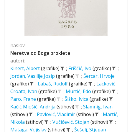
naslov:
Neretva od Boga prokleta
autori:
Kinert, Albert
(grafike)
;
Friščić, Ivo
(grafike)
;
Jordan, Vasilije Josip
(grafike)
;
Šercar, Hrvoje
(grafike)
;
Labaš, Rudolf
(grafike)
;
Lacković
Croata, Ivan
(grafike)
;
Murtić, Edo
(grafike)
;
Paro, Frane
(grafike)
;
Šiško, Ivica
(grafike)
Kačić Miošić, Andrija
(stihovi)
;
Slamnig, Ivan
(stihovi)
;
Pavlović, Vladimir
(stihovi)
;
Martić,
Nikola
(stihovi)
;
Vučićević, Stojan
(stihovi)
;
Mataga, Vojislav
(stihovi)
;
Šešelj, Stjepan