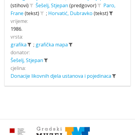
(stihovi)
Šešelj, Stjepan
(predgovor)
Paro,
Frane
(tekst)
;
Horvatić, Dubravko
(tekst)
vrijeme:
1986.
vrsta:
grafika
;
grafička mapa
donator:
Šešelj, Stjepan
cjelina:
Donacije likovnih djela ustanova i pojedinaca