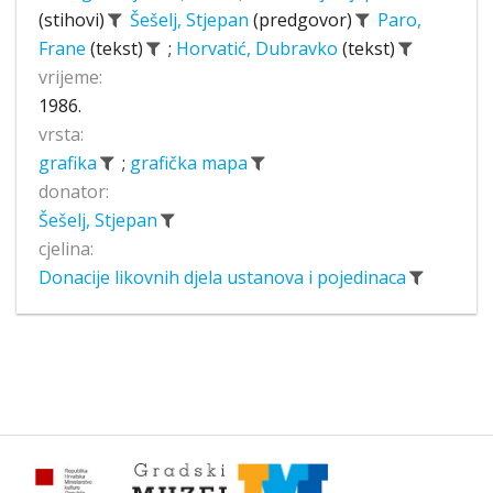
(stihovi)
Šešelj, Stjepan
(predgovor)
Paro,
Frane
(tekst)
;
Horvatić, Dubravko
(tekst)
vrijeme:
1986.
vrsta:
grafika
;
grafička mapa
donator:
Šešelj, Stjepan
cjelina:
Donacije likovnih djela ustanova i pojedinaca