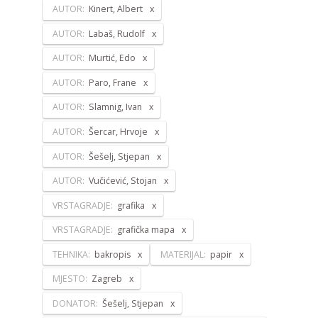
AUTOR:
Kinert, Albert
AUTOR:
Labaš, Rudolf
AUTOR:
Murtić, Edo
AUTOR:
Paro, Frane
AUTOR:
Slamnig, Ivan
AUTOR:
Šercar, Hrvoje
AUTOR:
Šešelj, Stjepan
AUTOR:
Vučićević, Stojan
VRSTAGRADJE:
grafika
VRSTAGRADJE:
grafička mapa
TEHNIKA:
bakropis
MATERIJAL:
papir
MJESTO:
Zagreb
DONATOR:
Šešelj, Stjepan