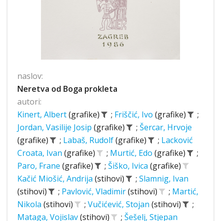
naslov:
Neretva od Boga prokleta
autori:
Kinert, Albert
(grafike)
;
Friščić, Ivo
(grafike)
;
Jordan, Vasilije Josip
(grafike)
;
Šercar, Hrvoje
(grafike)
;
Labaš, Rudolf
(grafike)
;
Lacković
Croata, Ivan
(grafike)
;
Murtić, Edo
(grafike)
;
Paro, Frane
(grafike)
;
Šiško, Ivica
(grafike)
Kačić Miošić, Andrija
(stihovi)
;
Slamnig, Ivan
(stihovi)
;
Pavlović, Vladimir
(stihovi)
;
Martić,
Nikola
(stihovi)
;
Vučićević, Stojan
(stihovi)
;
Mataga, Vojislav
(stihovi)
;
Šešelj, Stjepan