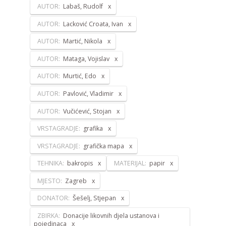
AUTOR:
Labaš, Rudolf
AUTOR:
Lacković Croata, Ivan
AUTOR:
Martić, Nikola
AUTOR:
Mataga, Vojislav
AUTOR:
Murtić, Edo
AUTOR:
Pavlović, Vladimir
AUTOR:
Vučićević, Stojan
VRSTAGRADJE:
grafika
VRSTAGRADJE:
grafička mapa
TEHNIKA:
bakropis
MATERIJAL:
papir
MJESTO:
Zagreb
DONATOR:
Šešelj, Stjepan
ZBIRKA:
Donacije likovnih djela ustanova i
pojedinaca