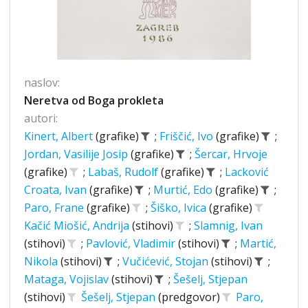
naslov:
Neretva od Boga prokleta
autori:
Kinert, Albert
(grafike)
;
Friščić, Ivo
(grafike)
;
Jordan, Vasilije Josip
(grafike)
;
Šercar, Hrvoje
(grafike)
;
Labaš, Rudolf
(grafike)
;
Lacković
Croata, Ivan
(grafike)
;
Murtić, Edo
(grafike)
;
Paro, Frane
(grafike)
;
Šiško, Ivica
(grafike)
Kačić Miošić, Andrija
(stihovi)
;
Slamnig, Ivan
(stihovi)
;
Pavlović, Vladimir
(stihovi)
;
Martić,
Nikola
(stihovi)
;
Vučićević, Stojan
(stihovi)
;
Mataga, Vojislav
(stihovi)
;
Šešelj, Stjepan
(stihovi)
Šešelj, Stjepan
(predgovor)
Paro,