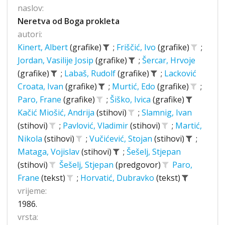
naslov:
Neretva od Boga prokleta
autori:
Kinert, Albert
(grafike)
;
Friščić, Ivo
(grafike)
;
Jordan, Vasilije Josip
(grafike)
;
Šercar, Hrvoje
(grafike)
;
Labaš, Rudolf
(grafike)
;
Lacković
Croata, Ivan
(grafike)
;
Murtić, Edo
(grafike)
;
Paro, Frane
(grafike)
;
Šiško, Ivica
(grafike)
Kačić Miošić, Andrija
(stihovi)
;
Slamnig, Ivan
(stihovi)
;
Pavlović, Vladimir
(stihovi)
;
Martić,
Nikola
(stihovi)
;
Vučićević, Stojan
(stihovi)
;
Mataga, Vojislav
(stihovi)
;
Šešelj, Stjepan
(stihovi)
Šešelj, Stjepan
(predgovor)
Paro,
Frane
(tekst)
;
Horvatić, Dubravko
(tekst)
vrijeme:
1986.
vrsta: