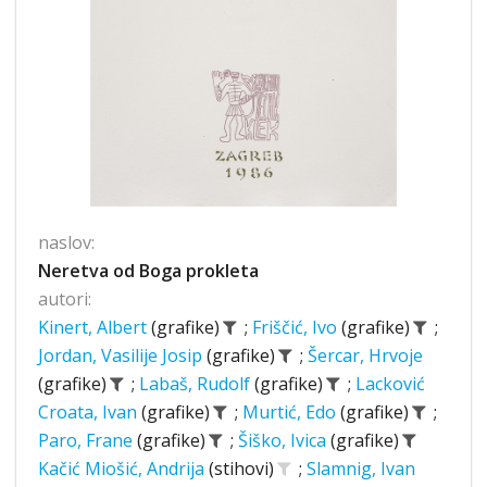
naslov:
Neretva od Boga prokleta
autori:
Kinert, Albert
(grafike)
;
Friščić, Ivo
(grafike)
;
Jordan, Vasilije Josip
(grafike)
;
Šercar, Hrvoje
(grafike)
;
Labaš, Rudolf
(grafike)
;
Lacković
Croata, Ivan
(grafike)
;
Murtić, Edo
(grafike)
;
Paro, Frane
(grafike)
;
Šiško, Ivica
(grafike)
Kačić Miošić, Andrija
(stihovi)
;
Slamnig, Ivan