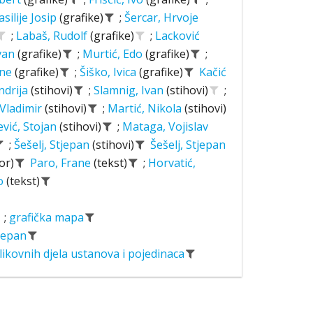
asilije Josip
(grafike)
;
Šercar, Hrvoje
;
Labaš, Rudolf
(grafike)
;
Lacković
Ivan
(grafike)
;
Murtić, Edo
(grafike)
;
ane
(grafike)
;
Šiško, Ivica
(grafike)
Kačić
ndrija
(stihovi)
;
Slamnig, Ivan
(stihovi)
;
 Vladimir
(stihovi)
;
Martić, Nikola
(stihovi)
ević, Stojan
(stihovi)
;
Mataga, Vojislav
;
Šešelj, Stjepan
(stihovi)
Šešelj, Stjepan
or)
Paro, Frane
(tekst)
;
Horvatić,
o
(tekst)
;
grafička mapa
tjepan
likovnih djela ustanova i pojedinaca