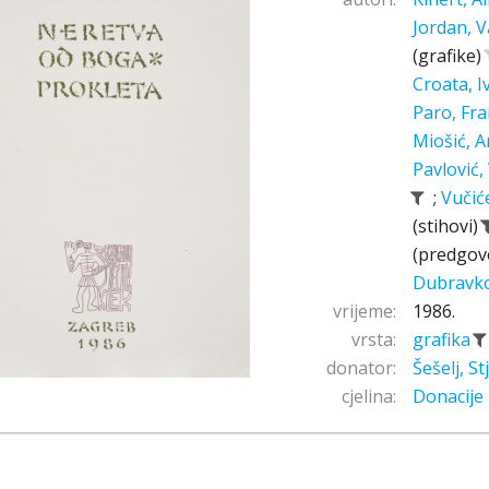
Jordan, V
(grafike)
Croata, 
Paro, Fr
Miošić, A
Pavlović,
;
Vučić
(stihovi)
(predgov
Dubravk
vrijeme:
1986.
vrsta:
grafika
donator:
Šešelj, S
cjelina:
Donacije 