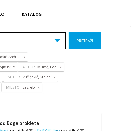
LO
|
KATALOG
PRETRAŽI
ošić, Andrija
ojislav
AUTOR:
Murtić, Edo
AUTOR:
Vučićević, Stojan
MJESTO:
Zagreb
od Boga prokleta
lbert
(grafike)
;
Friščić, Ivo
(grafike)
;