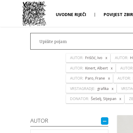
UVODNE RIJEČI
|
POVIJEST ZBI
AUTOR:
Friščić, Ivo
AUTOR:
H
AUTOR:
Kinert, Albert
AUTOR
AUTOR:
Paro, Frane
AUTOR:
VRSTAGRADJE:
grafika
VRSTA
DONATOR:
Šešelj, Stjepan
ZB
AUTOR