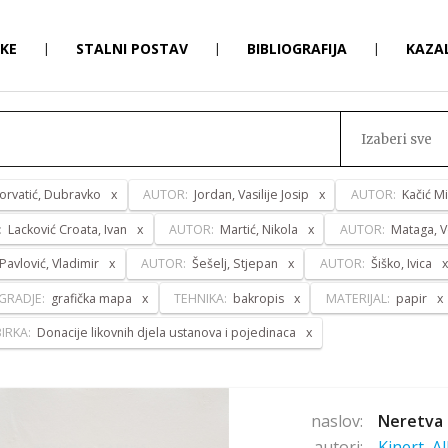
RKE
|
STALNI POSTAV
|
BIBLIOGRAFIJA
|
KAZA
Izaberi sve
orvatić, Dubravko
AUTOR:
Jordan, Vasilije Josip
AUTOR:
Kačić Mi
:
Lacković Croata, Ivan
AUTOR:
Martić, Nikola
AUTOR:
Mataga, V
Pavlović, Vladimir
AUTOR:
Šešelj, Stjepan
AUTOR:
Šiško, Ivica
GRADJE:
grafička mapa
TEHNIKA:
bakropis
MATERIJAL:
papir
IRKA:
Donacije likovnih djela ustanova i pojedinaca
naslov:
Neretva 
autori:
Kinert, A